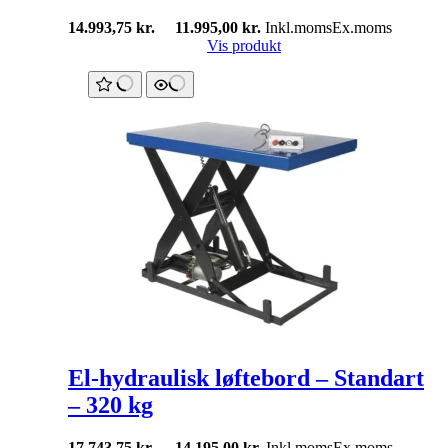
14.993,75
kr.
11.995,00
kr.
Inkl.moms
Ex.moms
Vis produkt
El-hydraulisk løftebord – Standart
– 320 kg
17.743,75
kr.
14.195,00
kr.
Inkl.moms
Ex.moms