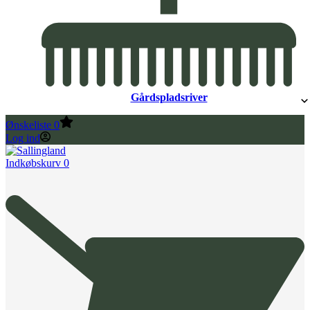
Gårdspladsriver
Ønskeliste
0
Log ind
Indkøbskurv
0