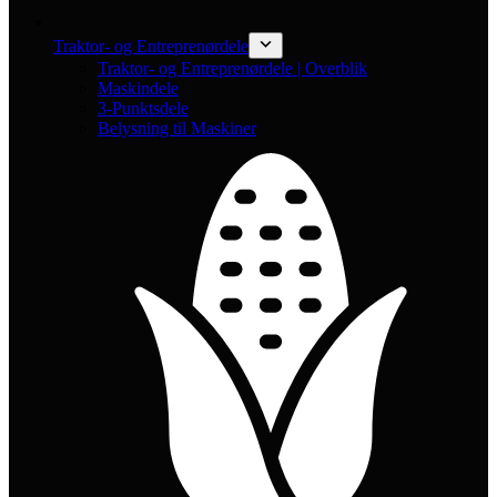
Traktor- og Entreprenørdele
Traktor- og Entreprenørdele | Overblik
Maskindele
3-Punktsdele
Belysning til Maskiner