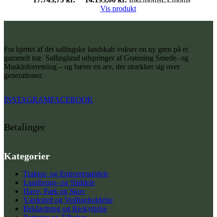
Vis produkt
Fra hjertet af det sallingske landskab vokser en ny gren på et
gammelt træ. Sallingland udspringer af Grønning Smede- og
Maskinforretning – og bærer en arv, der strækker sig over
generationer.
INSTAGRAM
FACEBOOK
Betalinger
Kategorier
Traktor- og Entreprenørdele
Landbrugs- og Sliddele
Have, Park og Skov
Værksted og Vedligeholdelse
Beklædning og Beskyttelse