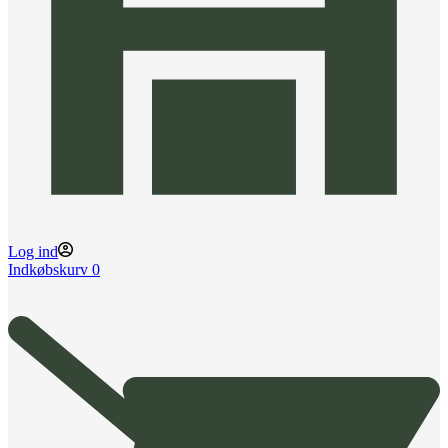
Log ind
Indkøbskurv
0