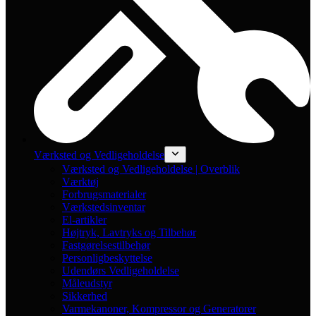
Værksted og Vedligeholdelse
Værksted og Vedligeholdelse | Overblik
Værktøj
Forbrugsmaterialer
Værkstedsinventar
El-artikler
Højtryk, Lavtryks og Tilbehør
Fastgørelsestilbehør
Personligbeskyttelse
Udendørs Vedligeholdelse
Måleudstyr
Sikkerhed
Varmekanoner, Kompressor og Generatorer