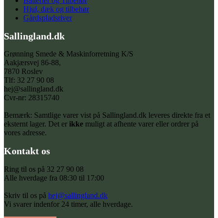
Batterier og Tilbehør
Hjul, dæk og tilbehør
Gårdspladsriver
Sallingland.dk
Grønning Smede & Maskinforretning K/S
Aakjærsvej 86-88,
7870 Roslev
Tlf: 32 27 90 08
hej@sallingland.dk
Cvr-nr: 28315740
Bemærk: Samtlige varer vist på Sallingland.dk leveres direkte fra et
eksternt lager. Det er
ikke
muligt at afhente varer eller ordrer på
vores adresse.
Kontakt os
Ring til os på 32 27 90 08
Alle hverdage fra 08:30 til 17:00
Skriv til os på
hej@sallingland.dk
Vi svarer indenfor 24 timer, alle hverdage.