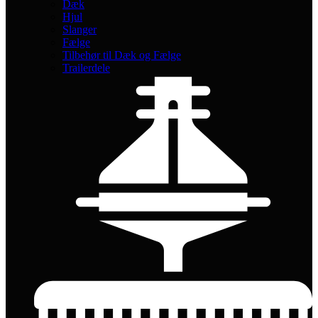
Dæk
Hjul
Slanger
Fælge
Tilbehør til Dæk og Fælge
Trailerdele