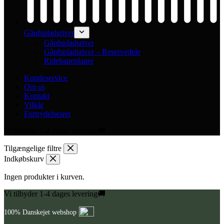
Gårdspladsriver
Gårdspladsriver
Gårdspladsriver – Reservedele
Ridebaneplaner
Kundeservice
Om os
Kontakt
Vilkår
Fortrydelsesret
Vi tilbyder 1-4 dages levering🚚
Tilgængelige filtre
Indkøbskurv
Ingen produkter i kurven.
Vi tilbyder 1-4 dages levering🚚
100% Danskejet webshop