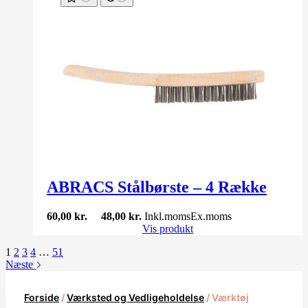
ABRACS Stålbørste – 4 Række
60,00
kr.
48,00
kr.
Inkl.moms
Ex.moms
Vis produkt
1
2
3
4
…
51
Næste
Forside
/
Værksted og Vedligeholdelse
/ Værktøj