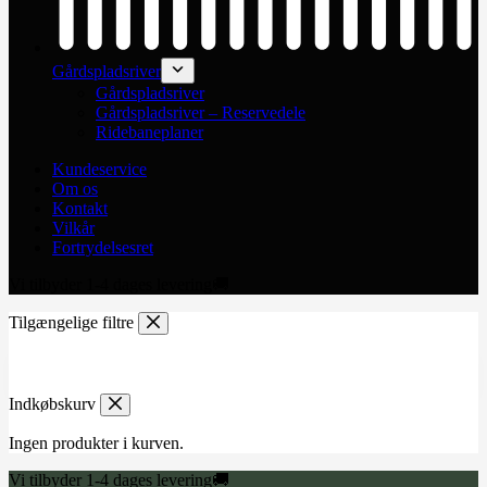
Gårdspladsriver
Gårdspladsriver
Gårdspladsriver – Reservedele
Ridebaneplaner
Kundeservice
Om os
Kontakt
Vilkår
Fortrydelsesret
Vi tilbyder 1-4 dages levering🚚
Tilgængelige filtre
Indkøbskurv
Ingen produkter i kurven.
Vi tilbyder 1-4 dages levering🚚