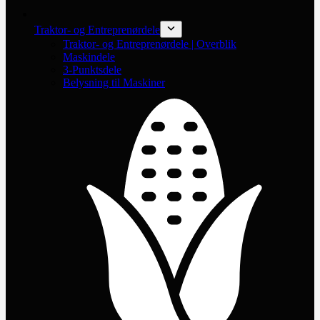
Traktor- og Entreprenørdele
Traktor- og Entreprenørdele | Overblik
Maskindele
3-Punktsdele
Belysning til Maskiner