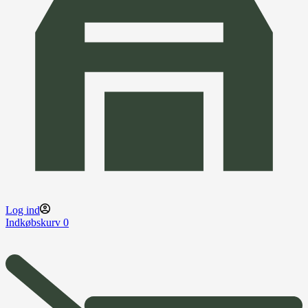
Log ind
Indkøbskurv
0