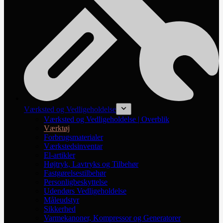
Værksted og Vedligeholdelse
Værksted og Vedligeholdelse | Overblik
Værktøj
Forbrugsmaterialer
Værkstedsinventar
El-artikler
Højtryk, Lavtryks og Tilbehør
Fastgørelsestilbehør
Personligbeskyttelse
Udendørs Vedligeholdelse
Måleudstyr
Sikkerhed
Varmekanoner, Kompressor og Generatorer