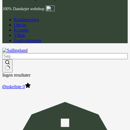
100% Danskejet webshop
Kundeservice
Om os
Kontakt
Vilkår
Fortrydelsesret
Ingen resultater
Ønskeliste
0