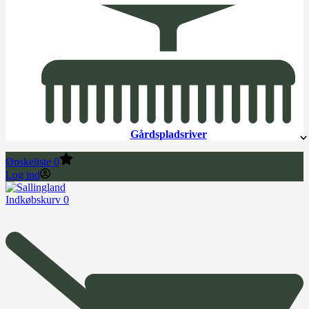
Gårdspladsriver
Ønskeliste
0
Log ind
Indkøbskurv
0