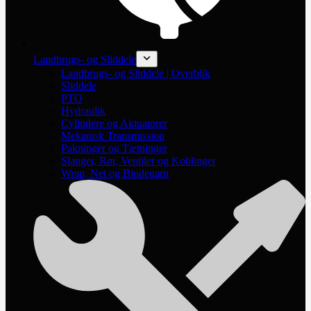
Landbrugs- og Sliddele
Landbrugs- og Sliddele | Overblik
Sliddele
PTO
Hydraulik
Cylindere og Aktuatorer
Mekanisk Transmission
Pakninger og Tætninger
Slanger, Rør, Ventiler og Koblinger
Wrap, Net og Bindegarn