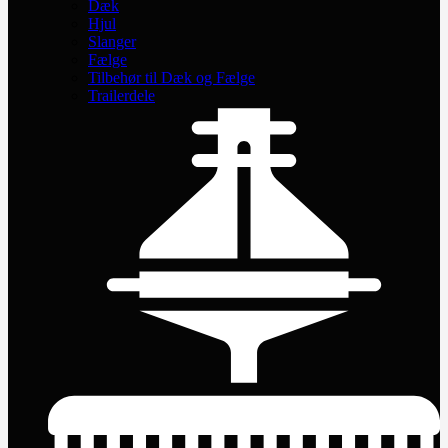
Dæk
Hjul
Slanger
Fælge
Tilbehør til Dæk og Fælge
Trailerdele