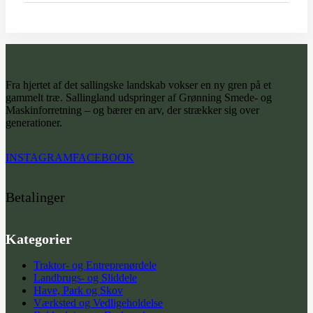
Fra hjertet af det sallingske landskab vokser en ny gren på et
gammelt træ. Sallingland udspringer af Grønning Smede- og
Maskinforretning – og bærer en arv, der strækker sig over
generationer.
INSTAGRAM
FACEBOOK
Betalinger
Kategorier
Traktor- og Entreprenørdele
Landbrugs- og Sliddele
Have, Park og Skov
Værksted og Vedligeholdelse