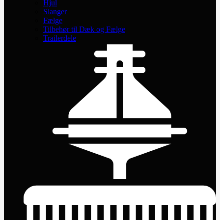
Hjul
Slanger
Fælge
Tilbehør til Dæk og Fælge
Trailerdele