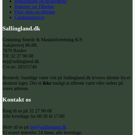
Beklædning og Beskyttelse
Batterier og Tilbehør
Hjul, dæk og tilbehør
Gårdspladsriver
Sallingland.dk
Grønning Smede & Maskinforretning K/S
Aakjærsvej 86-88,
7870 Roslev
Tlf: 32 27 90 08
hej@sallingland.dk
Cvr-nr: 28315740
Bemærk: Samtlige varer vist på Sallingland.dk leveres direkte fra et
eksternt lager. Det er
ikke
muligt at afhente varer eller ordrer på
vores adresse.
Kontakt os
Ring til os på 32 27 90 08
Alle hverdage fra 08:30 til 17:00
Skriv til os på
hej@sallingland.dk
Vi svarer indenfor 24 timer, alle hverdage.