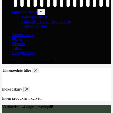
Gårdspladsriver
Gårdspladsriver
Gårdspladsriver – Reservedele
Ridebaneplaner
Kundeservice
Om os
Kontakt
Vilkår
Fortrydelsesret
Vi tilbyder 1-4 dages levering🚚
Tilgængelige filtre
Indkøbskurv
Ingen produkter i kurven.
Vi tilbyder 1-4 dages levering🚚