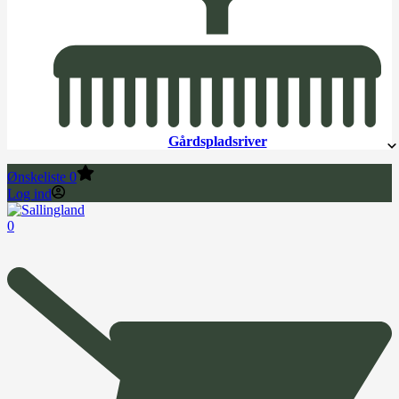
Gårdspladsriver
Ønskeliste
0
Log ind
0