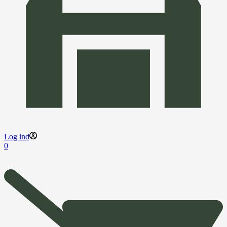
Log ind
0