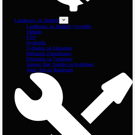
Landbrugs- og Sliddele
Landbrugs- og Sliddele | Overblik
Sliddele
PTO
Hydraulik
Cylindere og Aktuatorer
Mekanisk Transmission
Pakninger og Tætninger
Slanger, Rør, Ventiler og Koblinger
Wrap, Net og Bindegarn