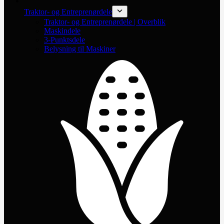
Traktor- og Entreprenørdele
Traktor- og Entreprenørdele | Overblik
Maskindele
3-Punktsdele
Belysning til Maskiner