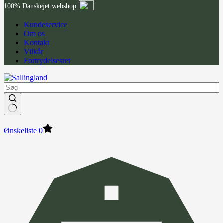
100% Danskejet webshop
Kundeservice
Om os
Kontakt
Vilkår
Fortrydelsesret
Ønskeliste
0