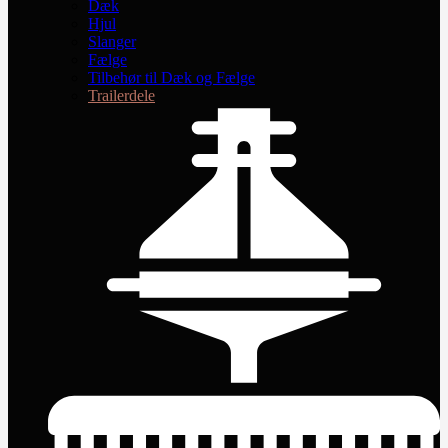
Dæk
Hjul
Slanger
Fælge
Tilbehør til Dæk og Fælge
Trailerdele