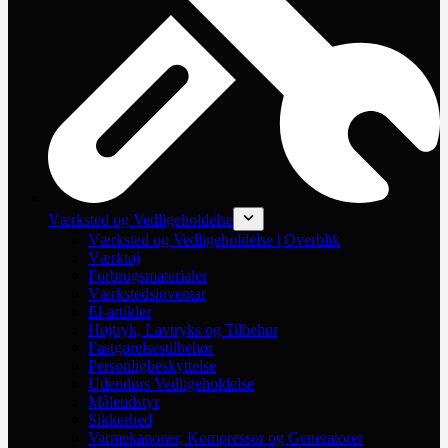
Værksted og Vedligeholdelse
Værksted og Vedligeholdelse | Overblik
Værktøj
Forbrugsmaterialer
Værkstedsinventar
El-artikler
Højtryk, Lavtryks og Tilbehør
Fastgørelsestilbehør
Personligbeskyttelse
Udendørs Vedligeholdelse
Måleudstyr
Sikkerhed
Varmekanoner, Kompressor og Generatorer