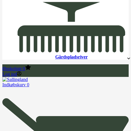
Gårdspladsriver
Ønskeliste
0
Log ind
Indkøbskurv
0