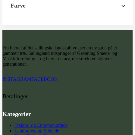
Farve
Fra hjertet af det sallingske landskab vokser en ny gren på et
gammelt træ. Sallingland udspringer af Grønning Smede- og
Maskinforretning – og bærer en arv, der strækker sig over
generationer.
INSTAGRAM
FACEBOOK
Betalinger
Kategorier
Traktor- og Entreprenørdele
Landbrugs- og Sliddele