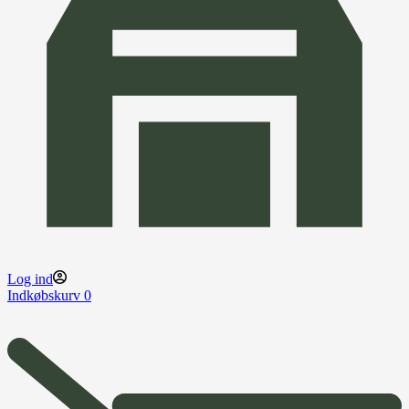
Log ind
Indkøbskurv
0