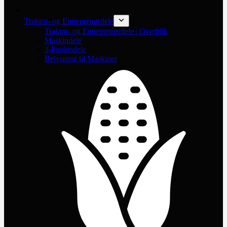
Traktor- og Entreprenørdele
Traktor- og Entreprenørdele | Overblik
Maskindele
3-Punktsdele
Belysning til Maskiner