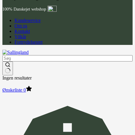
100% Danskejet webshop
Kundeservice
Om os
Kontakt
Vilkår
Fortrydelsesret
Ingen resultater
Ønskeliste
0