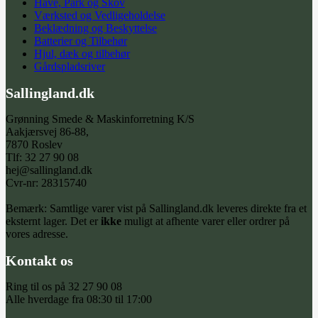
Have, Park og Skov
Værksted og Vedligeholdelse
Beklædning og Beskyttelse
Batterier og Tilbehør
Hjul, dæk og tilbehør
Gårdspladsriver
Sallingland.dk
Grønning Smede & Maskinforretning K/S
Aakjærsvej 86-88,
7870 Roslev
Tlf: 32 27 90 08
hej@sallingland.dk
Cvr-nr: 28315740
Bemærk: Samtlige varer vist på Sallingland.dk leveres direkte fra et
eksternt lager. Det er
ikke
muligt at afhente varer eller ordrer på
vores adresse.
Kontakt os
Ring til os på 32 27 90 08
Alle hverdage fra 08:30 til 17:00