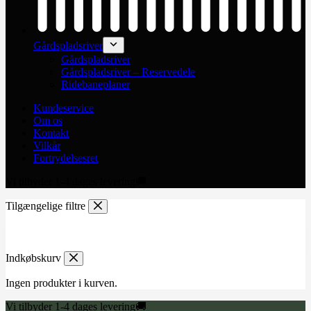
Gårdspladsriver
Gårdspladsriver
Gårdspladsriver – Reservedele
Ridebaneplaner
Kundeservice
Om os
Kontakt
Vilkår
Fortrydelsesret
Vi tilbyder 1-4 dages levering🚚
Tilgængelige filtre
Indkøbskurv
Ingen produkter i kurven.
Vi tilbyder 1-4 dages levering🚚