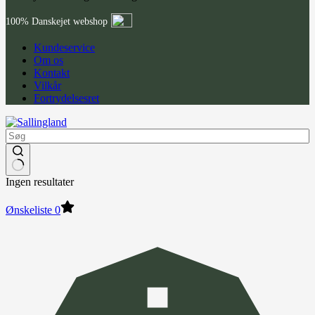
100% Danskejet webshop
Kundeservice
Om os
Kontakt
Vilkår
Fortrydelsesret
Ingen resultater
Ønskeliste
0