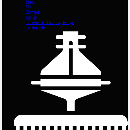
Dæk
Hjul
Slanger
Fælge
Tilbehør til Dæk og Fælge
Trailerdele