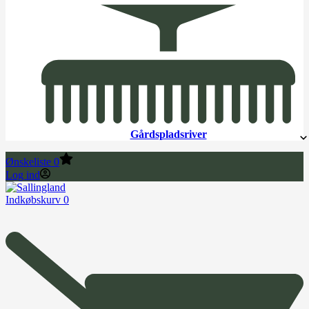
Gårdspladsriver
Ønskeliste
0
Log ind
Indkøbskurv
0