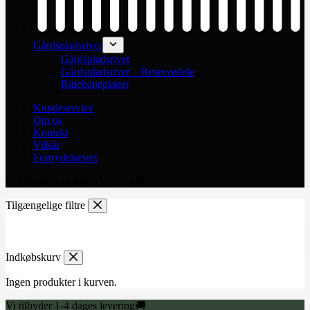
Gårdspladsriver
Gårdspladsriver
Gårdspladsriver – Reservedele
Ridebaneplaner
Kundeservice
Om os
Kontakt
Vilkår
Fortrydelsesret
Vi tilbyder 1-4 dages levering🚚
Tilgængelige filtre
Indkøbskurv
Ingen produkter i kurven.
Vi tilbyder 1-4 dages levering🚚