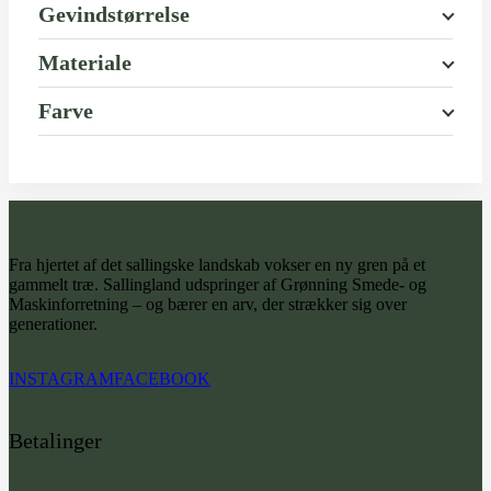
Gevindstørrelse
Materiale
Farve
Fra hjertet af det sallingske landskab vokser en ny gren på et
gammelt træ. Sallingland udspringer af Grønning Smede- og
Maskinforretning – og bærer en arv, der strækker sig over
generationer.
INSTAGRAM
FACEBOOK
Betalinger