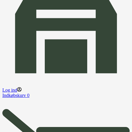
Log ind
Indkøbskurv
0