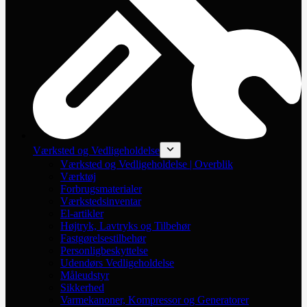
Værksted og Vedligeholdelse
Værksted og Vedligeholdelse | Overblik
Værktøj
Forbrugsmaterialer
Værkstedsinventar
El-artikler
Højtryk, Lavtryks og Tilbehør
Fastgørelsestilbehør
Personligbeskyttelse
Udendørs Vedligeholdelse
Måleudstyr
Sikkerhed
Varmekanoner, Kompressor og Generatorer