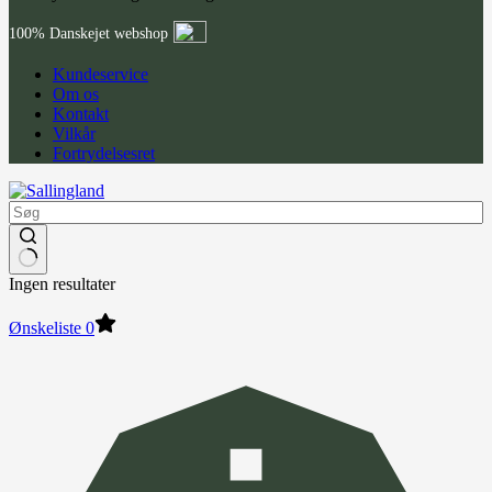
100% Danskejet webshop
Kundeservice
Om os
Kontakt
Vilkår
Fortrydelsesret
Ingen resultater
Ønskeliste
0