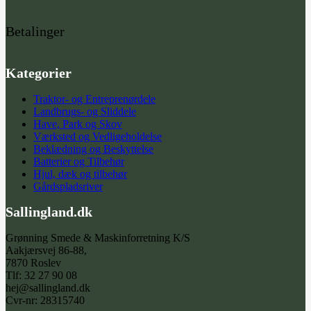
Betalinger
Kategorier
Traktor- og Entreprenørdele
Landbrugs- og Sliddele
Have, Park og Skov
Værksted og Vedligeholdelse
Beklædning og Beskyttelse
Batterier og Tilbehør
Hjul, dæk og tilbehør
Gårdspladsriver
Sallingland.dk
Grønning Smede & Maskinforretning K/S
Aakjærsvej 86-88,
7870 Roslev
Tlf: 32 27 90 08
hej@sallingland.dk
Cvr-nr: 28315740