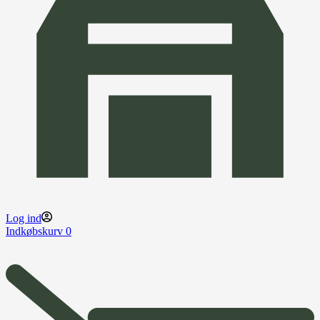
Log ind
Indkøbskurv
0