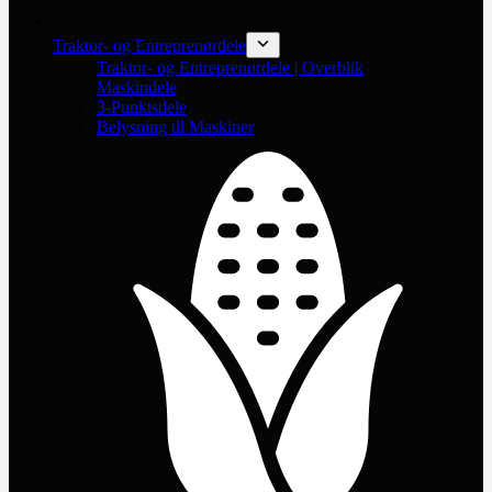
Traktor- og Entreprenørdele
Traktor- og Entreprenørdele | Overblik
Maskindele
3-Punktsdele
Belysning til Maskiner