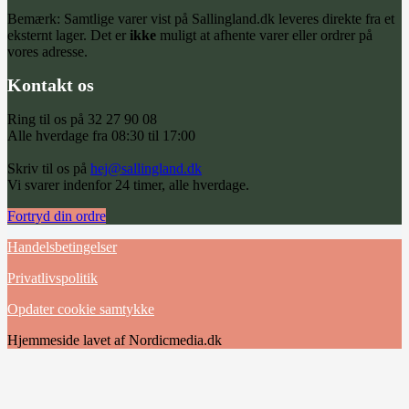
Bemærk: Samtlige varer vist på Sallingland.dk leveres direkte fra et
eksternt lager. Det er
ikke
muligt at afhente varer eller ordrer på
vores adresse.
Kontakt os
Ring til os på 32 27 90 08
Alle hverdage fra 08:30 til 17:00
Skriv til os på
hej@sallingland.dk
Vi svarer indenfor 24 timer, alle hverdage.
Fortryd din ordre
Handelsbetingelser
Privatlivspolitik
Opdater cookie samtykke
Hjemmeside lavet af Nordicmedia.dk