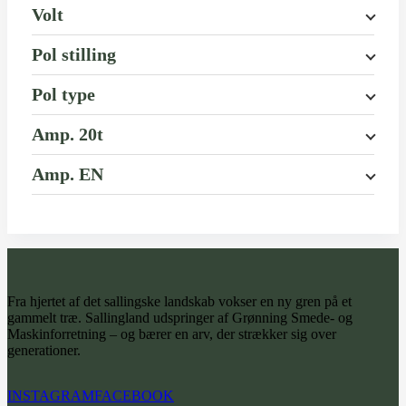
Volt
Pol stilling
Pol type
Amp. 20t
Amp. EN
Fra hjertet af det sallingske landskab vokser en ny gren på et
gammelt træ. Sallingland udspringer af Grønning Smede- og
Maskinforretning – og bærer en arv, der strækker sig over
generationer.
INSTAGRAM
FACEBOOK