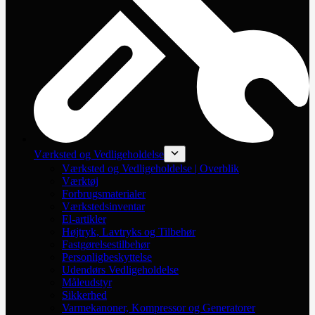
Værksted og Vedligeholdelse
Værksted og Vedligeholdelse | Overblik
Værktøj
Forbrugsmaterialer
Værkstedsinventar
El-artikler
Højtryk, Lavtryks og Tilbehør
Fastgørelsestilbehør
Personligbeskyttelse
Udendørs Vedligeholdelse
Måleudstyr
Sikkerhed
Varmekanoner, Kompressor og Generatorer