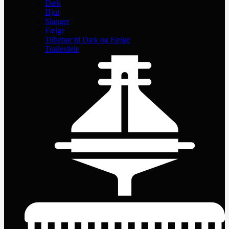
Dæk
Hjul
Slanger
Fælge
Tilbehør til Dæk og Fælge
Trailerdele