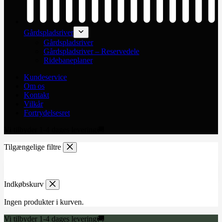
Gårdspladsriver
Gårdspladsriver
Gårdspladsriver – Reservedele
Ridebaneplaner
Kundeservice
Om os
Kontakt
Vilkår
Fortrydelsesret
Vi tilbyder 1-4 dages levering🚚
Tilgængelige filtre
Indkøbskurv
Ingen produkter i kurven.
Vi tilbyder 1-4 dages levering🚚