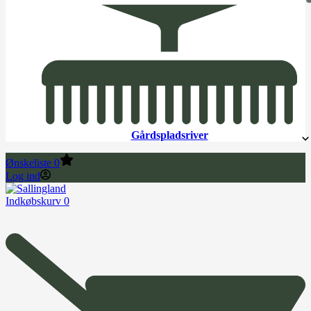
Gårdspladsriver
Ønskeliste
0
Log ind
Indkøbskurv
0