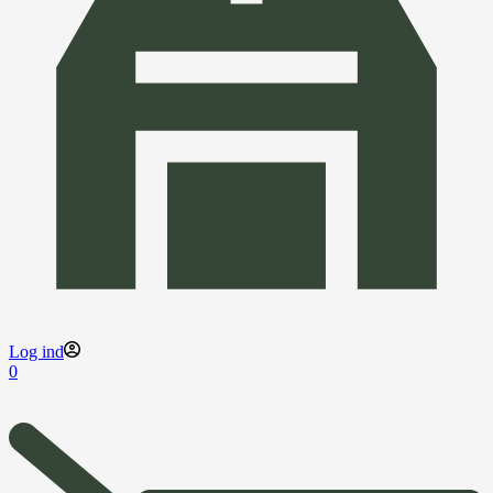
Log ind
0