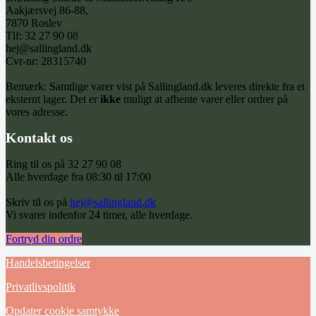
Aakjærsvej 86-88,
7870 Roslev
Tlf: 32 27 90 08
hej@sallingland.dk
Cvr-nr: 28315740
Bemærk: Samtlige varer vist på Sallingland.dk leveres direkte fra et
eksternt lager. Det er
ikke
muligt at afhente varer eller ordrer på
vores adresse.
Kontakt os
Ring til os på 32 27 90 08
Alle hverdage fra 08:30 til 17:00
Skriv til os på
hej@sallingland.dk
Vi svarer indenfor 24 timer, alle hverdage.
Fortryd din ordre
Handelsbetingelser
Privatlivspolitik
Opdater cookie samtykke