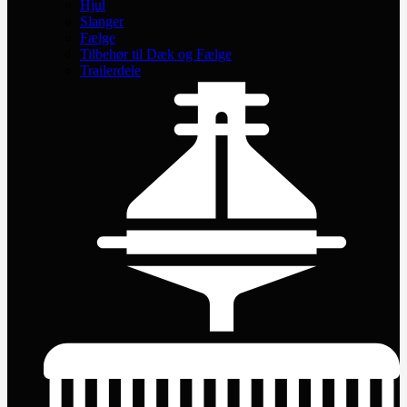
Hjul
Slanger
Fælge
Tilbehør til Dæk og Fælge
Trailerdele