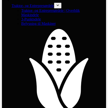
Traktor- og Entreprenørdele
Traktor- og Entreprenørdele | Overblik
Maskindele
3-Punktsdele
Belysning til Maskiner