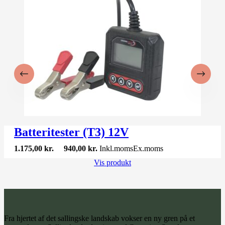
Batteritester (T3) 12V
1.175,00
kr.
940,00
kr.
Inkl.moms
Ex.moms
Vis produkt
Fra hjertet af det sallingske landskab vokser en ny gren på et