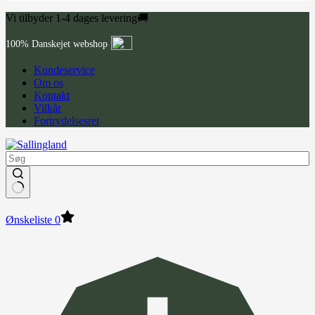
Vi tilbyder 1-4 dages levering🚚
100% Danskejet webshop
Kundeservice
Om os
Kontakt
Vilkår
Fortrydelsesret
Ønskeliste
0