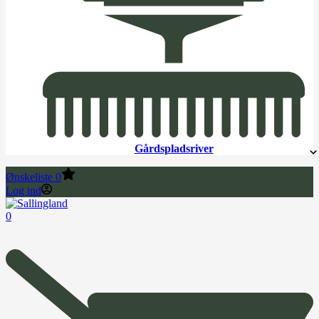
Gårdspladsriver
Ønskeliste
0
Log ind
0