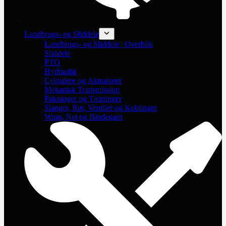
Landbrugs- og Sliddele
Landbrugs- og Sliddele | Overblik
Sliddele
PTO
Hydraulik
Cylindere og Aktuatorer
Mekanisk Transmission
Pakninger og Tætninger
Slanger, Rør, Ventiler og Koblinger
Wrap, Net og Bindegarn