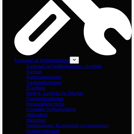
Værksted og Vedligeholdelse
Værksted og Vedligeholdelse | Overblik
Værktøj
Forbrugsmaterialer
Værkstedsinventar
El-artikler
Højtryk, Lavtryks og Tilbehør
Fastgørelsestilbehør
Personligbeskyttelse
Udendørs Vedligeholdelse
Måleudstyr
Sikkerhed
Varmekanoner, Kompressor og Generatorer
Skadedyrskontrol