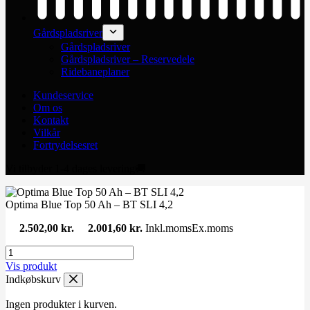
Gårdspladsriver
Gårdspladsriver
Gårdspladsriver – Reservedele
Ridebaneplaner
Kundeservice
Om os
Kontakt
Vilkår
Fortrydelsesret
Vi tilbyder 1-4 dages levering🚚
Optima Blue Top 50 Ah – BT SLI 4,2
2.502,00
kr.
2.001,60
kr.
Inkl.moms
Ex.moms
Vis produkt
Indkøbskurv
Ingen produkter i kurven.