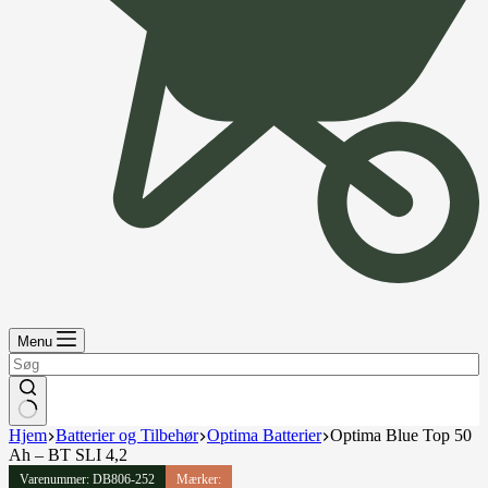
Menu
Hjem
Batterier og Tilbehør
Optima Batterier
Optima Blue Top 50
Ah – BT SLI 4,2
Varenummer: DB806-252
Mærker: