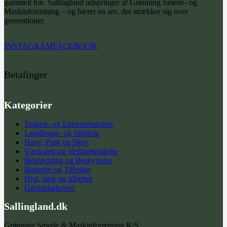
gammelt træ. Sallingland udspringer af Grønning Smede- og
Maskinforretning – og bærer en arv, der strækker sig over
generationer.
INSTAGRAM
FACEBOOK
Betalinger
Kategorier
Traktor- og Entreprenørdele
Landbrugs- og Sliddele
Have, Park og Skov
Værksted og Vedligeholdelse
Beklædning og Beskyttelse
Batterier og Tilbehør
Hjul, dæk og tilbehør
Gårdspladsriver
Sallingland.dk
Grønning Smede & Maskinforretning K/S