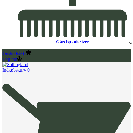
Gårdspladsriver
Ønskeliste
0
Log ind
Indkøbskurv
0