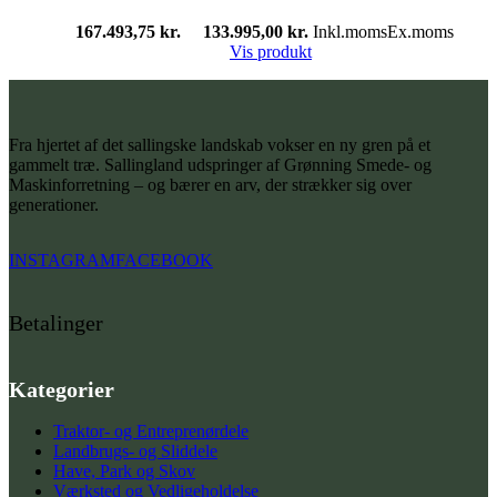
167.493,75
kr.
133.995,00
kr.
Inkl.moms
Ex.moms
Vis produkt
Fra hjertet af det sallingske landskab vokser en ny gren på et
gammelt træ. Sallingland udspringer af Grønning Smede- og
Maskinforretning – og bærer en arv, der strækker sig over
generationer.
INSTAGRAM
FACEBOOK
Betalinger
Kategorier
Traktor- og Entreprenørdele
Landbrugs- og Sliddele
Have, Park og Skov
Værksted og Vedligeholdelse