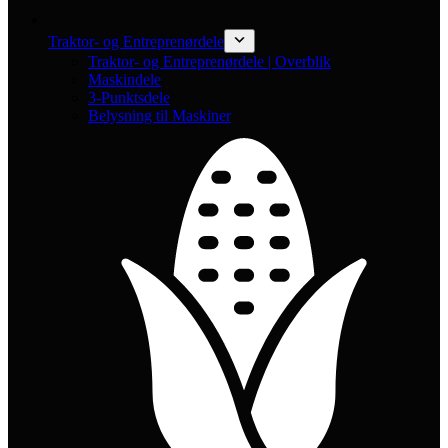
Traktor- og Entreprenørdele
Traktor- og Entreprenørdele | Overblik
Maskindele
3-Punktsdele
Belysning til Maskiner