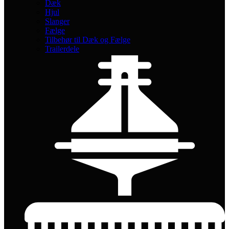
Dæk
Hjul
Slanger
Fælge
Tilbehør til Dæk og Fælge
Trailerdele