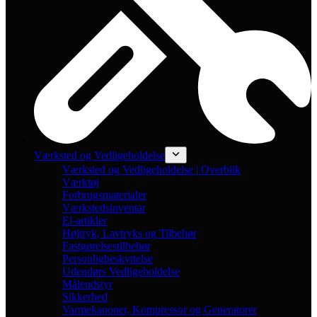
Værksted og Vedligeholdelse
Værksted og Vedligeholdelse | Overblik
Værktøj
Forbrugsmaterialer
Værkstedsinventar
El-artikler
Højtryk, Lavtryks og Tilbehør
Fastgørelsestilbehør
Personligbeskyttelse
Udendørs Vedligeholdelse
Måleudstyr
Sikkerhed
Varmekanoner, Kompressor og Generatorer