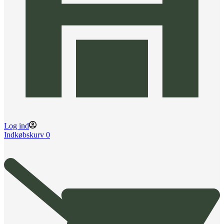
Log ind
Indkøbskurv
0