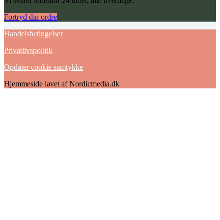
Vi svarer indenfor 24 timer, alle hverdage.
Fortryd din ordre
Handelsbetingelser
Privatlivspolitik
Opdater cookie samtykke
Hjemmeside lavet af Nordicmedia.dk