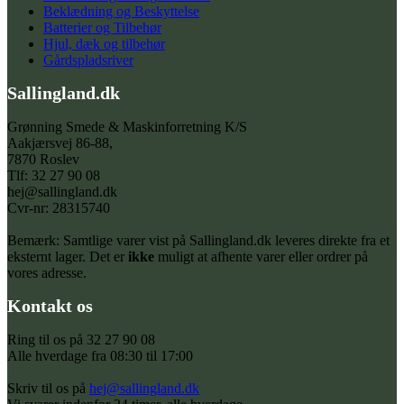
Beklædning og Beskyttelse
Batterier og Tilbehør
Hjul, dæk og tilbehør
Gårdspladsriver
Sallingland.dk
Grønning Smede & Maskinforretning K/S
Aakjærsvej 86-88,
7870 Roslev
Tlf: 32 27 90 08
hej@sallingland.dk
Cvr-nr: 28315740
Bemærk: Samtlige varer vist på Sallingland.dk leveres direkte fra et
eksternt lager. Det er
ikke
muligt at afhente varer eller ordrer på
vores adresse.
Kontakt os
Ring til os på 32 27 90 08
Alle hverdage fra 08:30 til 17:00
Skriv til os på
hej@sallingland.dk