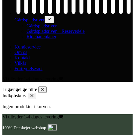
Gårdspladsriver
Gårdspladsriver
Gårdspladsriver – Reservedele
Ridebaneplaner
Kundeservice
Om os
Kontakt
Vilkår
Fortrydelsesret
Vi tilbyder 1-4 dages levering🚚
Tilgængelige filtre
Indkøbskurv
Ingen produkter i kurven.
Vi tilbyder 1-4 dages levering🚚
100% Danskejet webshop