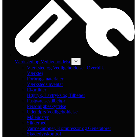
Værksted og Vedligeholdelse
Værksted og Vedligeholdelse | Overblik
Værktøj
Forbrugsmaterialer
Værkstedsinventar
El-artikler
Højtryk, Lavtryks og Tilbehør
Fastgørelsestilbehør
Personligbeskyttelse
Udendørs Vedligeholdelse
Måleudstyr
Sikkerhed
Varmekanoner, Kompressor og Generatorer
Skadedyrskontrol