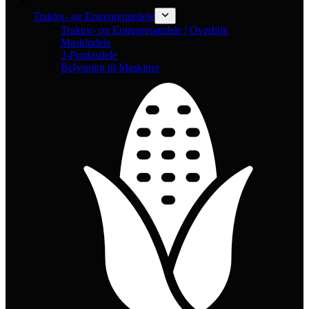
Traktor- og Entreprenørdele
Traktor- og Entreprenørdele | Overblik
Maskindele
3-Punktsdele
Belysning til Maskiner