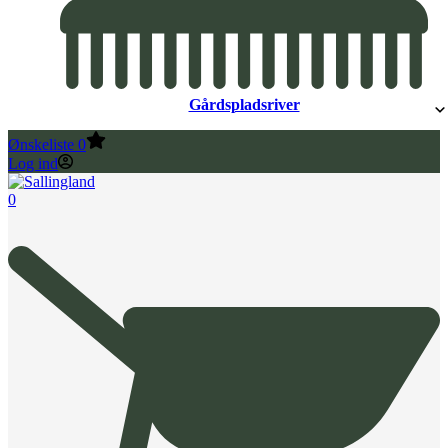
Gårdspladsriver
Ønskeliste
0
Log ind
0