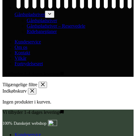
Gårdspladsriver
Gårdspladsriver
Gårdspladsriver – Reservedele
Ridebaneplaner
Kundeservice
Om os
Kontakt
Vilkår
Fortrydelsesret
Vi tilbyder 1-4 dages levering🚚
Tilgængelige filtre
Indkøbskurv
Ingen produkter i kurven.
Vi tilbyder 1-4 dages levering🚚
100% Danskejet webshop
Kundeservice