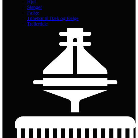
Hjul
Slanger
Fælge
Tilbehør til Dæk og Fælge
Trailerdele