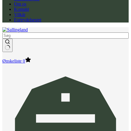
Om os
Kontakt
Vilkår
Fortrydelsesret
Ønskeliste
0