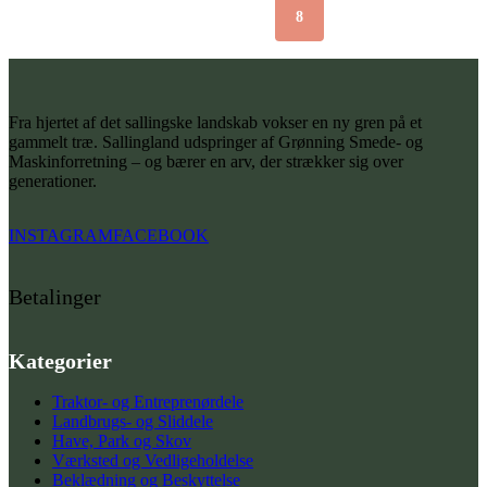
8
Fra hjertet af det sallingske landskab vokser en ny gren på et
gammelt træ. Sallingland udspringer af Grønning Smede- og
Maskinforretning – og bærer en arv, der strækker sig over
generationer.
INSTAGRAM
FACEBOOK
Betalinger
Kategorier
Traktor- og Entreprenørdele
Landbrugs- og Sliddele
Have, Park og Skov
Værksted og Vedligeholdelse
Beklædning og Beskyttelse