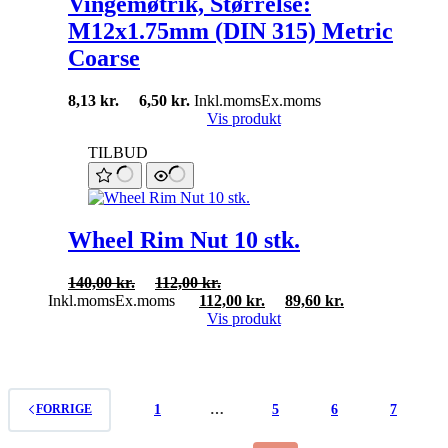
Vingemøtrik, Størrelse:
M12x1.75mm (DIN 315) Metric
Coarse
8,13
kr.
6,50
kr.
Inkl.moms
Ex.moms
Vis produkt
TILBUD
Wheel Rim Nut 10 stk.
140,00
kr.
112,00
kr.
Inkl.moms
Ex.moms
112,00
kr.
89,60
kr.
Vis produkt
1
…
5
6
7
FORRIGE