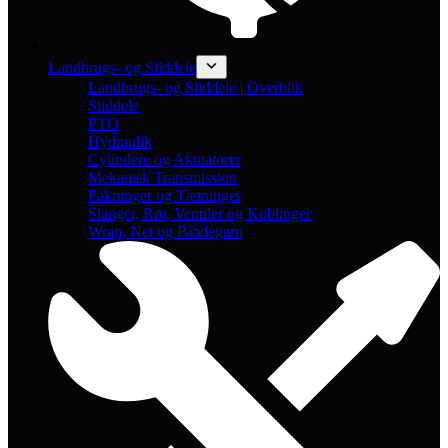
Landbrugs- og Sliddele
Landbrugs- og Sliddele | Overblik
Sliddele
PTO
Hydraulik
Cylindere og Aktuatorer
Mekanisk Transmission
Pakninger og Tætninger
Slanger, Rør, Ventiler og Koblinger
Wrap, Net og Bindegarn