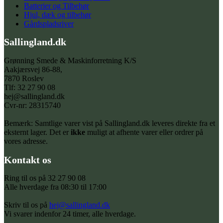
Batterier og Tilbehør
Hjul, dæk og tilbehør
Gårdspladsriver
Sallingland.dk
Grønning Smede & Maskinforretning K/S
Aakjærsvej 86-88,
7870 Roslev
Tlf: 32 27 90 08
hej@sallingland.dk
Cvr-nr: 28315740
Bemærk: Samtlige varer vist på Sallingland.dk leveres direkte fra et
eksternt lager. Det er
ikke
muligt at afhente varer eller ordrer på
vores adresse.
Kontakt os
Ring til os på 32 27 90 08
Alle hverdage fra 08:30 til 17:00
Skriv til os på
hej@sallingland.dk
Vi svarer indenfor 24 timer, alle hverdage.