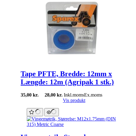
Tape PFTE, Bredde: 12mm x
Længde: 12m (Agripak 1 stk.)
35,00
kr.
28,00
kr.
Inkl.moms
Ex.moms
Vis produkt