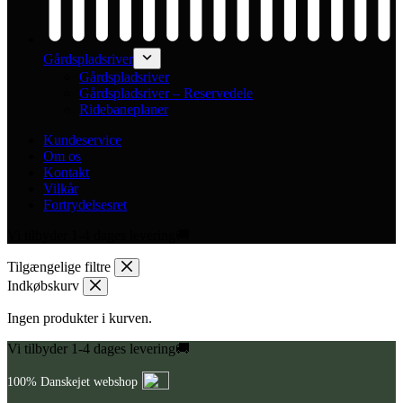
Gårdspladsriver
Gårdspladsriver
Gårdspladsriver – Reservedele
Ridebaneplaner
Kundeservice
Om os
Kontakt
Vilkår
Fortrydelsesret
Vi tilbyder 1-4 dages levering🚚
Tilgængelige filtre
Indkøbskurv
Ingen produkter i kurven.
Vi tilbyder 1-4 dages levering🚚
100% Danskejet webshop