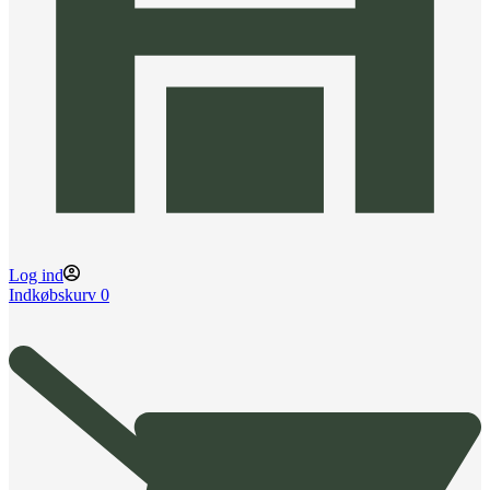
Log ind
Indkøbskurv
0