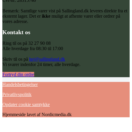
Cvr-nr: 28315740
Bemærk: Samtlige varer vist på Sallingland.dk leveres direkte fra et
eksternt lager. Det er
ikke
muligt at afhente varer eller ordrer på
vores adresse.
Kontakt os
Ring til os på 32 27 90 08
Alle hverdage fra 08:30 til 17:00
Skriv til os på
hej@sallingland.dk
Vi svarer indenfor 24 timer, alle hverdage.
Fortryd din ordre
Handelsbetingelser
Privatlivspolitik
Opdater cookie samtykke
Hjemmeside lavet af Nordicmedia.dk