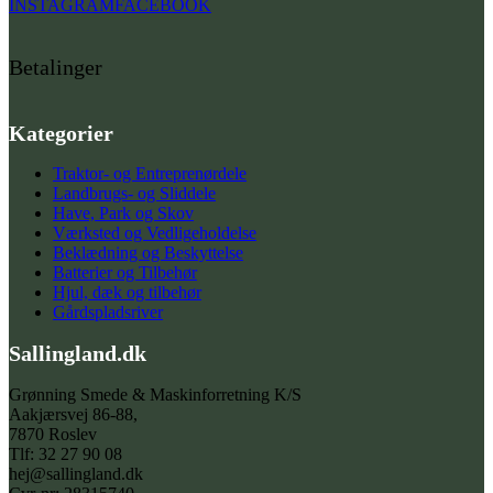
INSTAGRAM
FACEBOOK
Betalinger
Kategorier
Traktor- og Entreprenørdele
Landbrugs- og Sliddele
Have, Park og Skov
Værksted og Vedligeholdelse
Beklædning og Beskyttelse
Batterier og Tilbehør
Hjul, dæk og tilbehør
Gårdspladsriver
Sallingland.dk
Grønning Smede & Maskinforretning K/S
Aakjærsvej 86-88,
7870 Roslev
Tlf: 32 27 90 08
hej@sallingland.dk