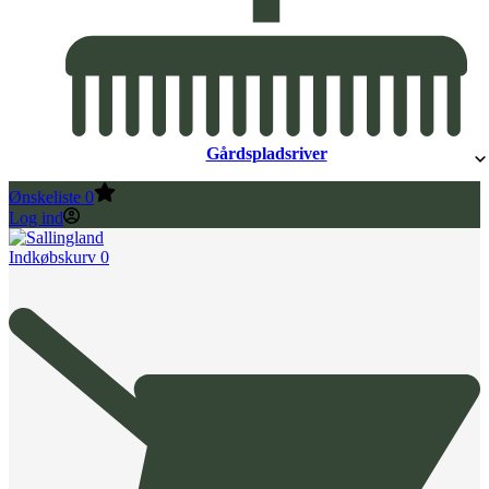
Gårdspladsriver
Ønskeliste
0
Log ind
Indkøbskurv
0