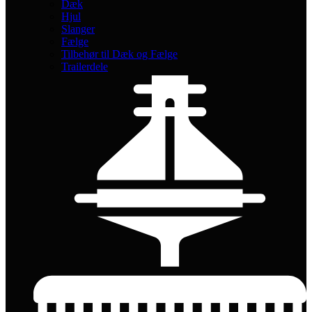
Dæk
Hjul
Slanger
Fælge
Tilbehør til Dæk og Fælge
Trailerdele