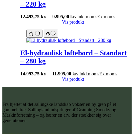
– 220 kg
12.493,75
kr.
9.995,00
kr.
Inkl.moms
Ex.moms
Vis produkt
El-hydraulisk løftebord – Standart
– 280 kg
14.993,75
kr.
11.995,00
kr.
Inkl.moms
Ex.moms
Vis produkt
Fra hjertet af det sallingske landskab vokser en ny gren på et
gammelt træ. Sallingland udspringer af Grønning Smede- og
Maskinforretning – og bærer en arv, der strækker sig over
generationer.