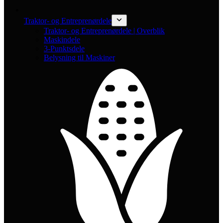
Traktor- og Entreprenørdele
Traktor- og Entreprenørdele | Overblik
Maskindele
3-Punktsdele
Belysning til Maskiner