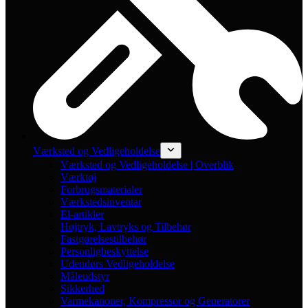
Værksted og Vedligeholdelse
Værksted og Vedligeholdelse | Overblik
Værktøj
Forbrugsmaterialer
Værkstedsinventar
El-artikler
Højtryk, Lavtryks og Tilbehør
Fastgørelsestilbehør
Personligbeskyttelse
Udendørs Vedligeholdelse
Måleudstyr
Sikkerhed
Varmekanoner, Kompressor og Generatorer