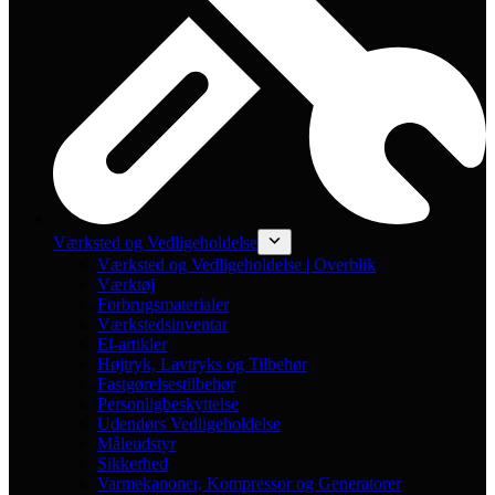
Værksted og Vedligeholdelse
Værksted og Vedligeholdelse | Overblik
Værktøj
Forbrugsmaterialer
Værkstedsinventar
El-artikler
Højtryk, Lavtryks og Tilbehør
Fastgørelsestilbehør
Personligbeskyttelse
Udendørs Vedligeholdelse
Måleudstyr
Sikkerhed
Varmekanoner, Kompressor og Generatorer