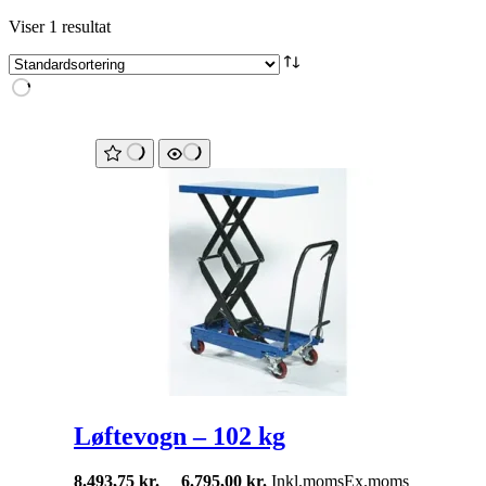
Viser 1 resultat
Løftevogn – 102 kg
8.493,75
kr.
6.795,00
kr.
Inkl.moms
Ex.moms