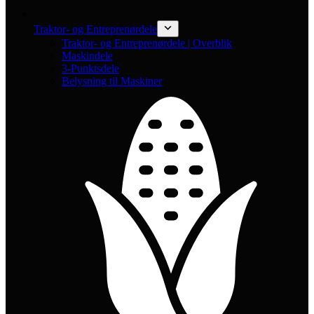
Traktor- og Entreprenørdele
Traktor- og Entreprenørdele | Overblik
Maskindele
3-Punktsdele
Belysning til Maskiner