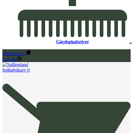
Gårdspladsriver
Ønskeliste
0
Log ind
Indkøbskurv
0