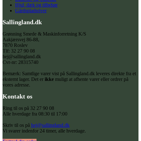
Hjul, dæk og tilbehør
Gårdspladsriver
Sallingland.dk
Grønning Smede & Maskinforretning K/S
Aakjærsvej 86-88,
7870 Roslev
Tlf: 32 27 90 08
hej@sallingland.dk
Cvr-nr: 28315740
Bemærk: Samtlige varer vist på Sallingland.dk leveres direkte fra et
eksternt lager. Det er
ikke
muligt at afhente varer eller ordrer på
vores adresse.
Kontakt os
Ring til os på 32 27 90 08
Alle hverdage fra 08:30 til 17:00
Skriv til os på
hej@sallingland.dk
Vi svarer indenfor 24 timer, alle hverdage.