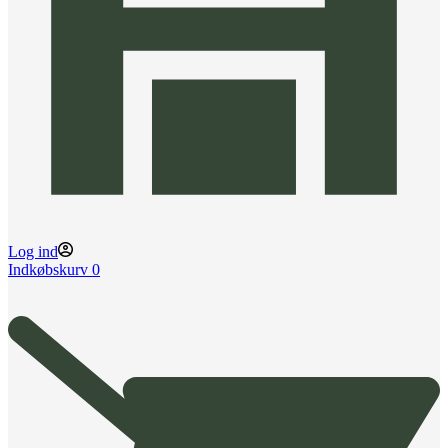
Log ind
Indkøbskurv
0