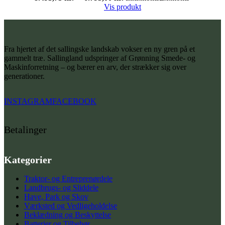
Vis produkt
Fra hjertet af det sallingske landskab vokser en ny gren på et
gammelt træ. Sallingland udspringer af Grønning Smede- og
Maskinforretning – og bærer en arv, der strækker sig over
generationer.
INSTAGRAM
FACEBOOK
Betalinger
Kategorier
Traktor- og Entreprenørdele
Landbrugs- og Sliddele
Have, Park og Skov
Værksted og Vedligeholdelse
Beklædning og Beskyttelse
Batterier og Tilbehør