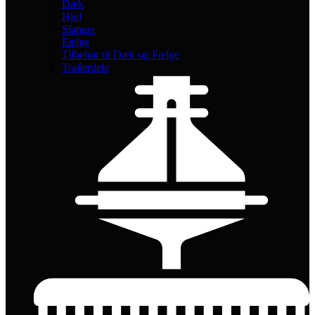
Dæk
Hjul
Slanger
Fælge
Tilbehør til Dæk og Fælge
Trailerdele