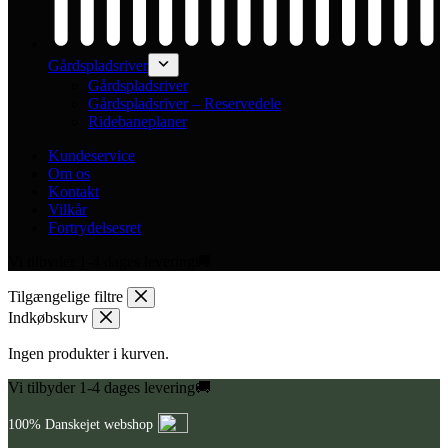
Gårdspladsriver
Gårdspladsriver
Gårdspladsriver – Reservedele
Ridebaneplaner
Kundeservice
Om os
Kontakt
Vilkår
Fortrydelsesret
Vi tilbyder 1-4 dages levering🚚
Tilgængelige filtre
Indkøbskurv
Ingen produkter i kurven.
Vi tilbyder 1-4 dages levering🚚
100% Danskejet webshop