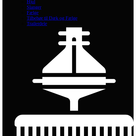
Hjul
Slanger
Fælge
Tilbehør til Dæk og Fælge
Trailerdele