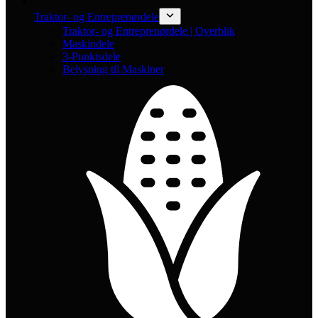
Traktor- og Entreprenørdele
Traktor- og Entreprenørdele | Overblik
Maskindele
3-Punktsdele
Belysning til Maskiner