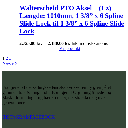
Walterscheid PTO Aksel – (Lz)
Længde: 1010mm, 1 3/8” x 6 Spline
Slide Lock til 1 3/8” x 6 Spline Slide
Lock
2.725,00
kr.
2.180,00
kr.
Inkl.moms
Ex.moms
Vis produkt
1
2
3
Næste
Fra hjertet af det sallingske landskab vokser en ny gren på et
gammelt træ. Sallingland udspringer af Grønning Smede- og
Maskinforretning – og bærer en arv, der strækker sig over
generationer.
INSTAGRAM
FACEBOOK