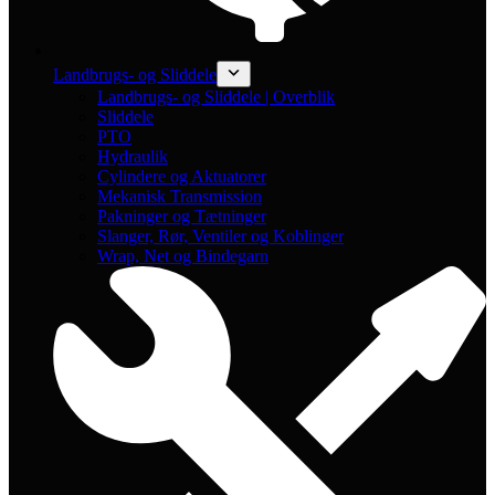
Landbrugs- og Sliddele
Landbrugs- og Sliddele | Overblik
Sliddele
PTO
Hydraulik
Cylindere og Aktuatorer
Mekanisk Transmission
Pakninger og Tætninger
Slanger, Rør, Ventiler og Koblinger
Wrap, Net og Bindegarn