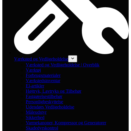
Værksted og Vedligeholdelse
Værksted og Vedligeholdelse | Overblik
Værktøj
Forbrugsmaterialer
Værkstedsinventar
El-artikler
Højtryk, Lavtryks og Tilbehør
Fastgørelsestilbehør
Personligbeskyttelse
Udendørs Vedligeholdelse
Måleudstyr
Sikkerhed
Varmekanoner, Kompressor og Generatorer
Skadedyrskontrol