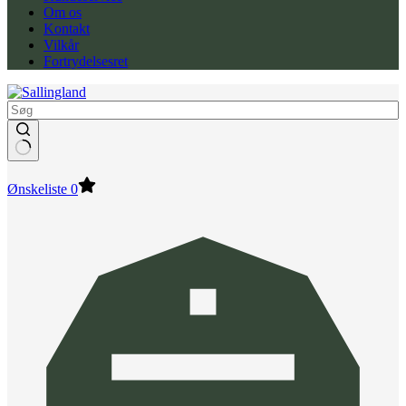
Om os
Kontakt
Vilkår
Fortrydelsesret
Ønskeliste
0