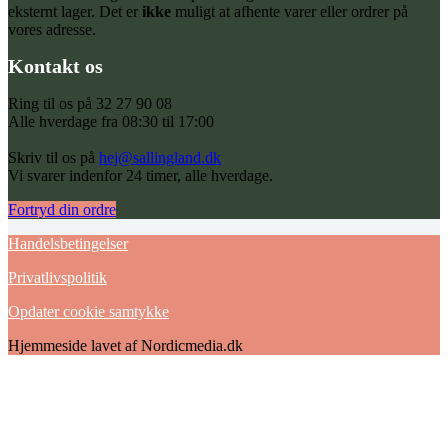
eksternt lager. Det er
ikke
muligt at afhente varer eller ordrer på
vores adresse.
Kontakt os
Ring til os på 32 27 90 08
Alle hverdage fra 08:30 til 17:00
Skriv til os på
hej@sallingland.dk
Vi svarer indenfor 24 timer, alle hverdage.
Fortryd din ordre
Handelsbetingelser
Privatlivspolitik
Opdater cookie samtykke
Hjemmeside lavet af Nordicmedia.dk