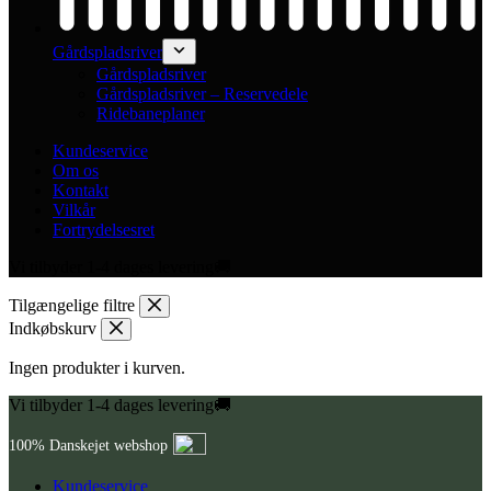
Gårdspladsriver
Gårdspladsriver
Gårdspladsriver – Reservedele
Ridebaneplaner
Kundeservice
Om os
Kontakt
Vilkår
Fortrydelsesret
Vi tilbyder 1-4 dages levering🚚
Tilgængelige filtre
Indkøbskurv
Ingen produkter i kurven.
Vi tilbyder 1-4 dages levering🚚
100% Danskejet webshop
Kundeservice