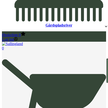
Gårdspladsriver
Ønskeliste
0
Log ind
0