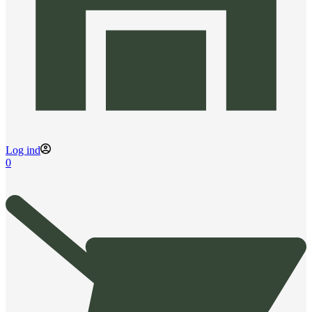
Log ind
0