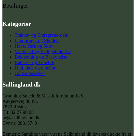
Betalinger
Kategorier
Traktor- og Entreprenørdele
Landbrugs- og Sliddele
Have, Park og Skov
Værksted og Vedligeholdelse
Beklædning og Beskyttelse
Batterier og Tilbehør
Hjul, dæk og tilbehør
Gårdspladsriver
Sallingland.dk
Grønning Smede & Maskinforretning K/S
Aakjærsvej 86-88,
7870 Roslev
Tlf: 32 27 90 08
hej@sallingland.dk
Cvr-nr: 28315740
Bemærk: Samtlige varer vist på Sallingland.dk leveres direkte fra et