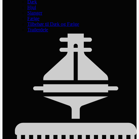
Dæk
Hjul
Slanger
Fælge
Tilbehør til Dæk og Fælge
Trailerdele