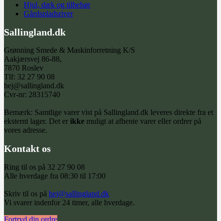
Hjul, dæk og tilbehør
Gårdspladsriver
Sallingland.dk
Grønning Smede & Maskinforretning K/S
Aakjærsvej 86-88,
7870 Roslev
Tlf: 32 27 90 08
hej@sallingland.dk
Cvr-nr: 28315740
Bemærk: Samtlige varer vist på Sallingland.dk leveres direkte fra et
eksternt lager. Det er
ikke
muligt at afhente varer eller ordrer på
vores adresse.
Kontakt os
Ring til os på 32 27 90 08
Alle hverdage fra 08:30 til 17:00
Skriv til os på
hej@sallingland.dk
Vi svarer indenfor 24 timer, alle hverdage.
Fortryd din ordre