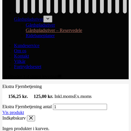
Gårdspladsriver
Gårdspladsriver
Gårdspladsriver – Reservedele
Ridebaneplaner
Kundeservice
Om os
Kontakt
Vilkår
Fortrydelsesret
Vi tilbyder 1-4 dages levering🚚
Ekstra Fjernbetjening
156,25
kr.
125,00
kr.
Inkl.moms
Ex.moms
Ekstra Fjernbetjening antal
Vis produkt
Indkøbskurv
Ingen produkter i kurven.