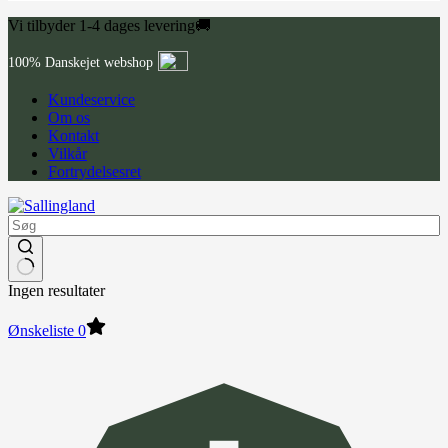
Vi tilbyder 1-4 dages levering🚚
100% Danskejet webshop
Kundeservice
Om os
Kontakt
Vilkår
Fortrydelsesret
Ingen resultater
Ønskeliste
0