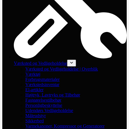
Værksted og Vedligeholdelse
Værksted og Vedligeholdelse | Overblik
Værktøj
Forbrugsmaterialer
Værkstedsinventar
El-artikler
Højtryk, Lavtryks og Tilbehør
Fastgørelsestilbehør
Personligbeskyttelse
Udendørs Vedligeholdelse
Måleudstyr
Sikkerhed
Varmekanoner, Kompressor og Generatorer