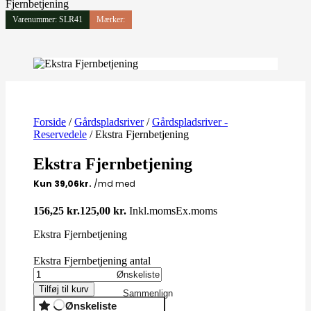
Fjernbetjening
Varenummer: SLR41
Mærker:
Forside
/
Gårdspladsriver
/
Gårdspladsriver -
Reservedele
/ Ekstra Fjernbetjening
Ekstra Fjernbetjening
156,25
kr.
125,00
kr.
Inkl.moms
Ex.moms
Ekstra Fjernbetjening
Ekstra Fjernbetjening antal
Ønskeliste
Tilføj til kurv
Sammenlign
Ønskeliste