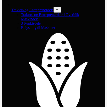
Traktor- og Entreprenørdele
Traktor- og Entreprenørdele | Overblik
Maskindele
3-Punktsdele
Belysning til Maskiner