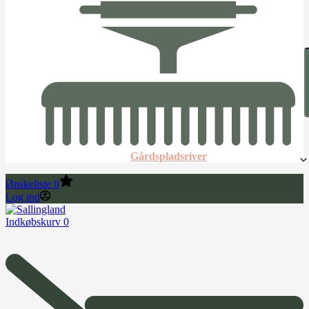
Gårdspladsriver
Ønskeliste
0
Log ind
Indkøbskurv
0