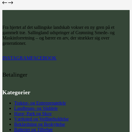
Fra hjertet af det sallingske landskab vokser en ny gren på et
gammelt træ. Sallingland udspringer af Grønning Smede- og
Maskinforretning – og bærer en arv, der strækker sig over
generationer.
INSTAGRAM
FACEBOOK
Betalinger
Kategorier
Traktor- og Entreprenørdele
Landbrugs- og Sliddele
Have, Park og Skov
Værksted og Vedligeholdelse
Beklædning og Beskyttelse
Batterier og Tilbehør