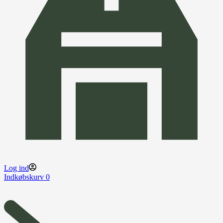
Log ind
Indkøbskurv
0