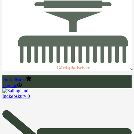
Gårdspladsriver
Ønskeliste
0
Log ind
Indkøbskurv
0