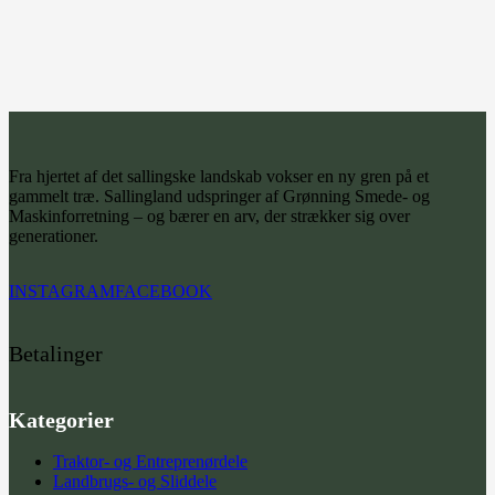
Fra hjertet af det sallingske landskab vokser en ny gren på et
gammelt træ. Sallingland udspringer af Grønning Smede- og
Maskinforretning – og bærer en arv, der strækker sig over
generationer.
INSTAGRAM
FACEBOOK
Betalinger
Kategorier
Traktor- og Entreprenørdele
Landbrugs- og Sliddele