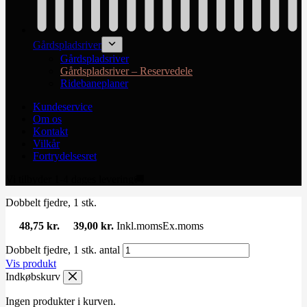
Gårdspladsriver
Gårdspladsriver
Gårdspladsriver – Reservedele
Ridebaneplaner
Kundeservice
Om os
Kontakt
Vilkår
Fortrydelsesret
Vi tilbyder 1-4 dages levering🚚
Dobbelt fjedre, 1 stk.
48,75
kr.
39,00
kr.
Inkl.moms
Ex.moms
Dobbelt fjedre, 1 stk. antal
Vis produkt
Indkøbskurv
Ingen produkter i kurven.