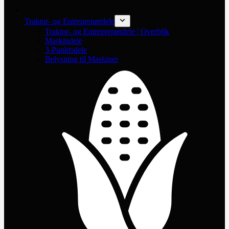
Traktor- og Entreprenørdele
Traktor- og Entreprenørdele | Overblik
Maskindele
3-Punktsdele
Belysning til Maskiner