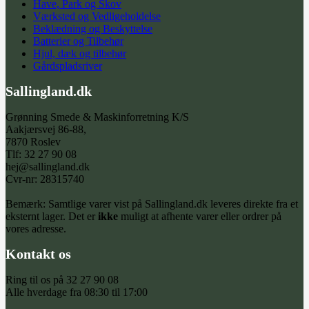
Have, Park og Skov
Værksted og Vedligeholdelse
Beklædning og Beskyttelse
Batterier og Tilbehør
Hjul, dæk og tilbehør
Gårdspladsriver
Sallingland.dk
Grønning Smede & Maskinforretning K/S
Aakjærsvej 86-88,
7870 Roslev
Tlf: 32 27 90 08
hej@sallingland.dk
Cvr-nr: 28315740
Bemærk: Samtlige varer vist på Sallingland.dk leveres direkte fra et
eksternt lager. Det er
ikke
muligt at afhente varer eller ordrer på
vores adresse.
Kontakt os
Ring til os på 32 27 90 08
Alle hverdage fra 08:30 til 17:00