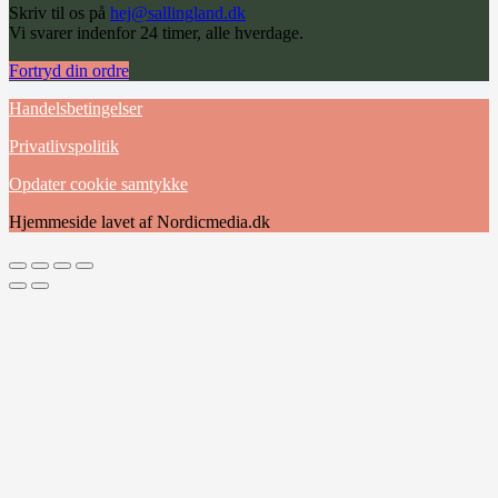
Skriv til os på
hej@sallingland.dk
Vi svarer indenfor 24 timer, alle hverdage.
Fortryd din ordre
Handelsbetingelser
Privatlivspolitik
Opdater cookie samtykke
Hjemmeside lavet af Nordicmedia.dk