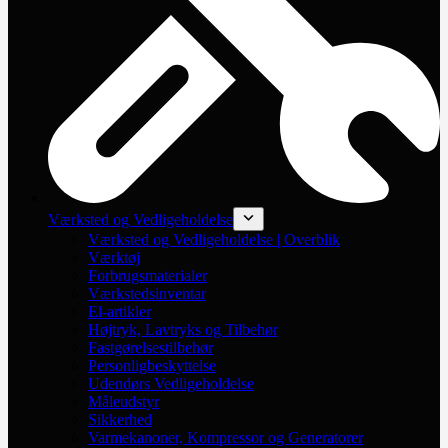
Værksted og Vedligeholdelse
Værksted og Vedligeholdelse | Overblik
Værktøj
Forbrugsmaterialer
Værkstedsinventar
El-artikler
Højtryk, Lavtryks og Tilbehør
Fastgørelsestilbehør
Personligbeskyttelse
Udendørs Vedligeholdelse
Måleudstyr
Sikkerhed
Varmekanoner, Kompressor og Generatorer