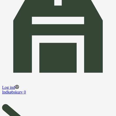
Log ind
Indkøbskurv
0