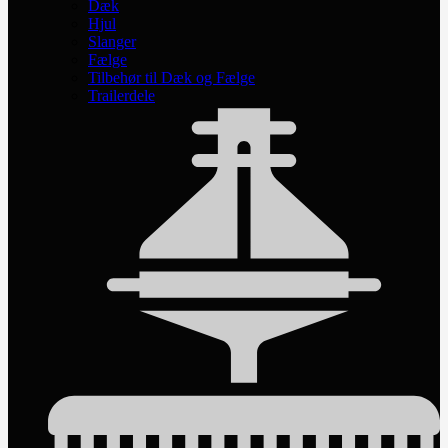
Dæk
Hjul
Slanger
Fælge
Tilbehør til Dæk og Fælge
Trailerdele