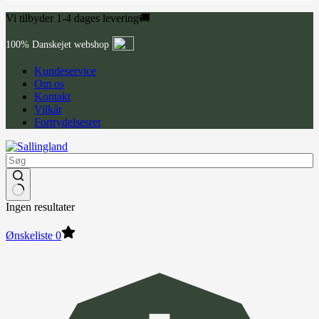
Vi tilbyder 1-4 dages levering🚚
100% Danskejet webshop
Kundeservice
Om os
Kontakt
Vilkår
Fortrydelsesret
Ingen resultater
Ønskeliste
0