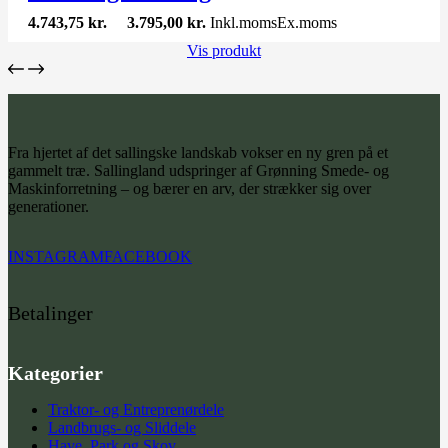
4.743,75
kr.
3.795,00
kr.
Inkl.moms
Ex.moms
Vis produkt
Fra hjertet af det sallingske landskab vokser en ny gren på et
gammelt træ. Sallingland udspringer af Grønning Smede- og
Maskinforretning – og bærer en arv, der strækker sig over
generationer.
INSTAGRAM
FACEBOOK
Betalinger
Kategorier
Traktor- og Entreprenørdele
Landbrugs- og Sliddele
Have, Park og Skov