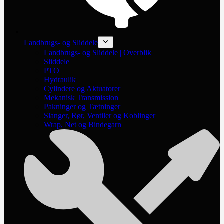
Landbrugs- og Sliddele
Landbrugs- og Sliddele | Overblik
Sliddele
PTO
Hydraulik
Cylindere og Aktuatorer
Mekanisk Transmission
Pakninger og Tætninger
Slanger, Rør, Ventiler og Koblinger
Wrap, Net og Bindegarn