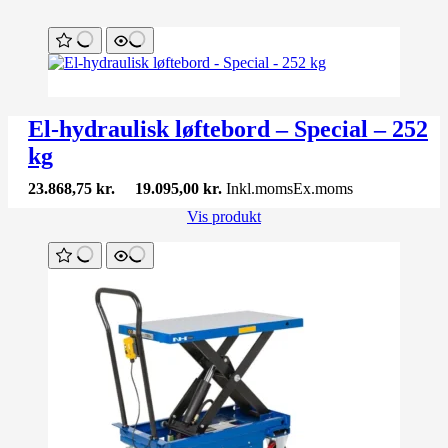
El-hydraulisk løftebord – Special – 252
kg
23.868,75
kr.
19.095,00
kr.
Inkl.moms
Ex.moms
Vis produkt