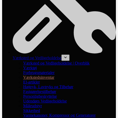
Værksted og Vedligeholdelse
Værksted og Vedligeholdelse | Overblik
Værktøj
Forbrugsmaterialer
Værkstedsinventar
El-artikler
Højtryk, Lavtryks og Tilbehør
Fastgørelsestilbehør
Personligbeskyttelse
Udendørs Vedligeholdelse
Måleudstyr
Sikkerhed
Varmekanoner, Kompressor og Generatorer