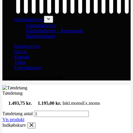
Gårdspladsriver
Gårdspladsriver
Gårdspladsriver – Reservedele
Ridebaneplaner
Kundeservice
Om os
Kontakt
Vilkår
Fortrydelsesret
Vi tilbyder 1-4 dages levering🚚
Tøndetang
1.493,75
kr.
1.195,00
kr.
Inkl.moms
Ex.moms
Tøndetang antal
Vis produkt
Indkøbskurv