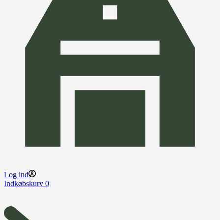
Log ind
Indkøbskurv
0