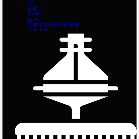
Dæk
Hjul
Slanger
Fælge
Tilbehør til Dæk og Fælge
Trailerdele