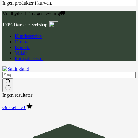
Ingen produkter i kurven.
Vi tilbyder 1-4 dages levering🚚
100% Danskejet webshop
Kundeservice
Om os
Kontakt
Vilkår
Fortrydelsesret
Ingen resultater
Ønskeliste
0