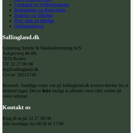
Værksted og Vedligeholdelse
Beklædning og Beskyttelse
Batterier og Tilbehør
Hjul, dæk og tilbehør
Gårdspladsriver
Sallingland.dk
Grønning Smede & Maskinforretning K/S
Aakjærsvej 86-88,
7870 Roslev
Tlf: 32 27 90 08
hej@sallingland.dk
Cvr-nr: 28315740
Bemærk: Samtlige varer vist på Sallingland.dk leveres direkte fra et
eksternt lager. Det er
ikke
muligt at afhente varer eller ordrer på
vores adresse.
Kontakt os
Ring til os på 32 27 90 08
Alle hverdage fra 08:30 til 17:00