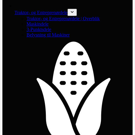
Traktor- og Entreprenørdele
Traktor- og Entreprenørdele | Overblik
Maskindele
3-Punktsdele
Belysning til Maskiner