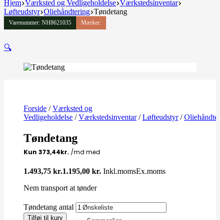
Hjem
Værksted og Vedligeholdelse
Værkstedsinventar
Løfteudstyr
Oliehåndtering
Tøndetang
Varenummer: NH8621035
Mærker:
🔍
Forside
/
Værksted og
Vedligeholdelse
/
Værkstedsinventar
/
Løfteudstyr
/
Oliehåndte
Tøndetang
1.493,75
kr.
1.195,00
kr.
Inkl.moms
Ex.moms
Nem transport at tønder
Tøndetang antal
Ønskeliste
Tilføj til kurv