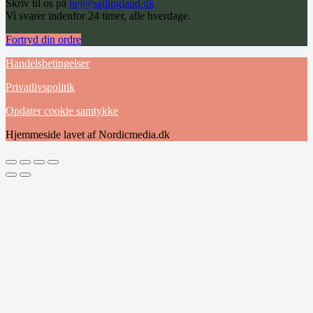
Skriv til os på
hej@sallingland.dk
Vi svarer indenfor 24 timer, alle hverdage.
Fortryd din ordre
Handelsbetingelser
Privatlivspolitik
Opdater cookie samtykke
Hjemmeside lavet af Nordicmedia.dk