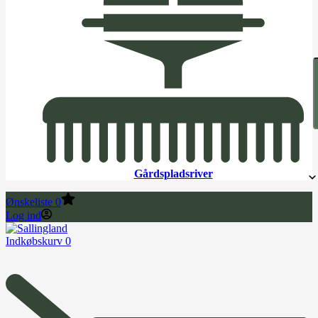
Gårdspladsriver
Ønskeliste
0
Log ind
Indkøbskurv
0